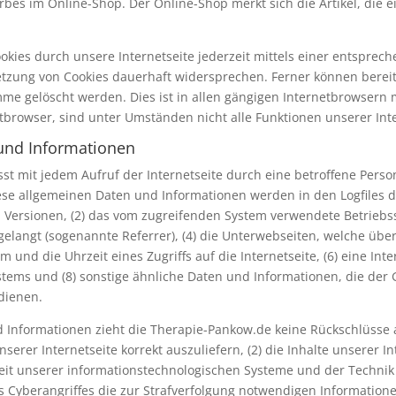
orbes im Online-Shop. Der Online-Shop merkt sich die Artikel, die 
okies durch unsere Internetseite jederzeit mittels einer entsprec
tzung von Cookies dauerhaft widersprechen. Ferner können bereits
 gelöscht werden. Dies ist in allen gängigen Internetbrowsern mö
browser, sind unter Umständen nicht alle Funktionen unserer Inte
 und Informationen
sst mit jedem Aufruf der Internetseite durch eine betroffene Perso
se allgemeinen Daten und Informationen werden in den Logfiles d
ersionen, (2) das vom zugreifenden System verwendete Betriebssys
gelangt (sogenannte Referrer), (4) die Unterwebseiten, welche übe
 und die Uhrzeit eines Zugriffs auf die Internetseite, (6) eine Inter
stems und (8) sonstige ähnliche Daten und Informationen, die der
dienen.
 Informationen zieht die Therapie-Pankow.de keine Rückschlüsse a
nserer Internetseite korrekt auszuliefern, (2) die Inhalte unserer 
keit unserer informationstechnologischen Systeme und der Technik
es Cyberangriffes die zur Strafverfolgung notwendigen Informatio