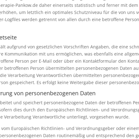
rapie-Pankow.de daher einerseits statistisch und ferner mit dem
rhöhen, um letztlich ein optimales Schutzniveau für die von uns
ver-Logfiles werden getrennt von allen durch eine betroffene Pe
etseite
hält aufgrund von gesetzlichen Vorschriften Angaben, die eine sch
 Kommunikation mit uns ermöglichen, was ebenfalls eine allgem
troffene Person per E-Mail oder über ein Kontaktformular den Kont
r betroffenen Person übermittelten personenbezogenen Daten autom
r die Verarbeitung Verantwortlichen übermittelten personenbezo
son gespeichert. Es erfolgt keine Weitergabe dieser personenbezo
rrung von personenbezogenen Daten
arbeitet und speichert personenbezogene Daten der betroffenen Pe
 sofern dies durch den Europäischen Richtlinien- und Verordnung
ie Verarbeitung Verantwortliche unterliegt, vorgesehen wurde.
ine vom Europäischen Richtlinien- und Verordnungsgeber oder ein
e personenbezogenen Daten routinemäßig und entsprechend den ges