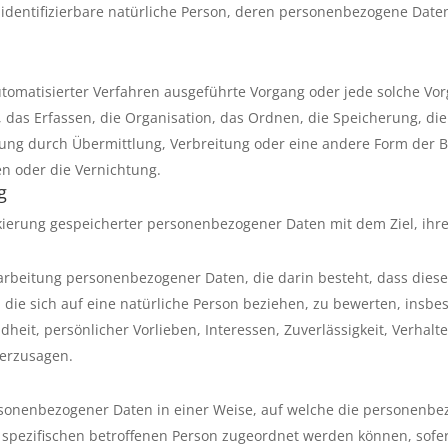
der identifizierbare natürliche Person, deren personenbezogene Dat
 automatisierter Verfahren ausgeführte Vorgang oder jede solche
das Erfassen, die Organisation, das Ordnen, die Speicherung, di
ung durch Übermittlung, Verbreitung oder eine andere Form der Be
n oder die Vernichtung.
g
kierung gespeicherter personenbezogener Daten mit dem Ziel, ihre
 Verarbeitung personenbezogener Daten, die darin besteht, dass d
die sich auf eine natürliche Person beziehen, zu bewerten, insb
ndheit, persönlicher Vorlieben, Interessen, Zuverlässigkeit, Verhal
herzusagen.
rsonenbezogener Daten in einer Weise, auf welche die personen
r spezifischen betroffenen Person zugeordnet werden können, sofe